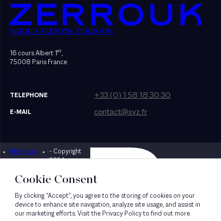
SEKRI VALENTIN ZERROUK
er
16 cours Albert 1
,
75008 Paris France
+33 (0) 1 58 18 30 30
TELEPHONE
contact@svz.fr
E-MAIL
Mentions
- Copyright
Designed by Bonhomme
légales
2024
Cookie Consent
By clicking “Accept”, you agree to the storing of cookies on your
device to enhance site navigation, analyze site usage, and assist in
our marketing efforts. Visit the Privacy Policy to find out more.