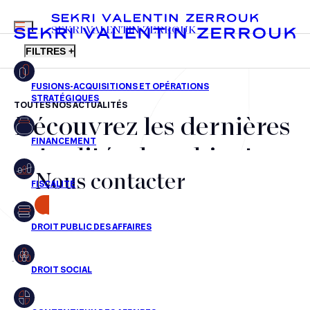
MENU
SEKRI VALENTIN ZERROUK
FILTRES +
TOUTES NOS ACTUALITÉS
Découvrez les dernières
FR
EN
Fusions-acquisitions et opérations stratégiques
actualités du cabinet,
Financement
Nous contacter
nos récompenses et nos
Fiscalité
transactions, jour après
CONTACT
Droit public des affaires
jour
Droit social
Contentieux des affaires
Aucun résultats pour cette recherche
Droit immobilier