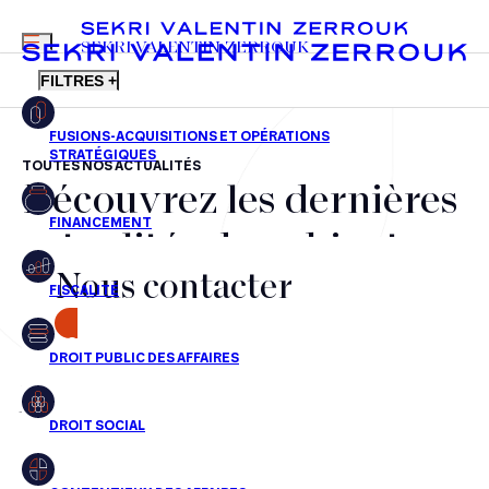
MENU
SEKRI VALENTIN ZERROUK
FILTRES +
TOUTES NOS ACTUALITÉS
Découvrez les dernières
FR
EN
Fusions-acquisitions et opérations stratégiques
actualités du cabinet,
Financement
Nous contacter
nos récompenses et nos
Fiscalité
transactions, jour après
CONTACT
Droit public des affaires
jour
Droit social
Contentieux des affaires
Aucun résultats pour cette recherche
Droit immobilier