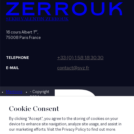
SEKRI VALENTIN ZERROUK
er
16 cours Albert 1
,
75008 Paris France
+33 (0) 1 58 18 30 30
TELEPHONE
contact@svz.fr
E-MAIL
Mentions
- Copyright
Designed by Bonhomme
légales
2024
Cookie Consent
By clicking “Accept”, you agree to the storing of cookies on your
device to enhance site navigation, analyze site usage, and assist in
our marketing efforts. Visit the Privacy Policy to find out more.