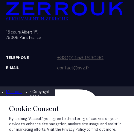
SEKRI VALENTIN ZERROUK
er
16 cours Albert 1
,
75008 Paris France
+33 (0) 1 58 18 30 30
TELEPHONE
contact@svz.fr
E-MAIL
Mentions
- Copyright
Designed by Bonhomme
légales
2024
Cookie Consent
By clicking “Accept”, you agree to the storing of cookies on your
device to enhance site navigation, analyze site usage, and assist in
our marketing efforts. Visit the Privacy Policy to find out more.