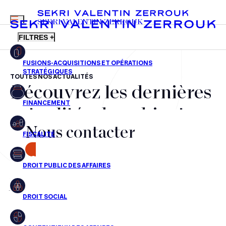
MENU
SEKRI VALENTIN ZERROUK
FILTRES +
TOUTES NOS ACTUALITÉS
Découvrez les dernières
FR
EN
Fusions-acquisitions et opérations stratégiques
actualités du cabinet,
Financement
Nous contacter
nos récompenses et nos
Fiscalité
transactions, jour après
CONTACT
Droit public des affaires
jour
Droit social
Contentieux des affaires
Aucun résultats pour cette recherche
Droit immobilier