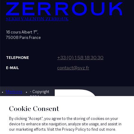
SEKRI VALENTIN ZERROUK
er
16 cours Albert 1
,
75008 Paris France
+33 (0) 1 58 18 30 30
TELEPHONE
contact@svz.fr
E-MAIL
Mentions
- Copyright
Designed by Bonhomme
légales
2024
Cookie Consent
By clicking “Accept”, you agree to the storing of cookies on your
device to enhance site navigation, analyze site usage, and assist in
our marketing efforts. Visit the Privacy Policy to find out more.