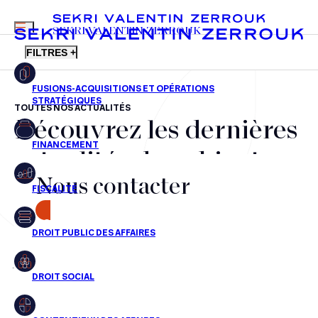
MENU
SEKRI VALENTIN ZERROUK
FILTRES +
TOUTES NOS ACTUALITÉS
Découvrez les dernières
FR
EN
Fusions-acquisitions et opérations stratégiques
actualités du cabinet,
Financement
Nous contacter
nos récompenses et nos
Fiscalité
transactions, jour après
CONTACT
Droit public des affaires
jour
Droit social
Contentieux des affaires
Aucun résultats pour cette recherche
Droit immobilier