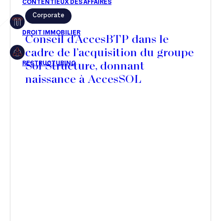
Corporate
Restructuring
Conseil d'AccesBTP dans le
cadre de l’acquisition du groupe
Sol Structure, donnant
Article
naissance à AccesSOL
Cabinet
Presse
Récompense
Transaction