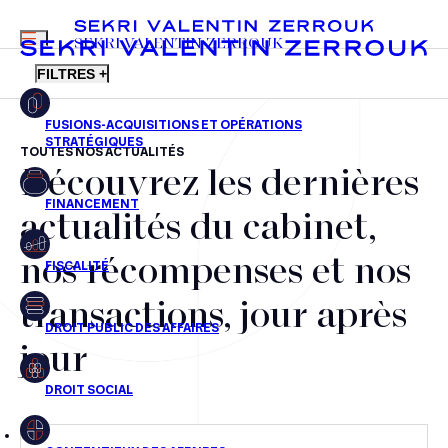
MENU
SEKRI VALENTIN ZERROUK
FILTRES +
TOUTES NOS ACTUALITÉS
Découvrez les dernières
FR
EN
Fusions-acquisitions et opérations stratégiques
actualités du cabinet,
Financement
nos récompenses et nos
Fiscalité
transactions, jour après
Droit public des affaires
jour
Droit social
Contentieux des affaires
Droit immobilier