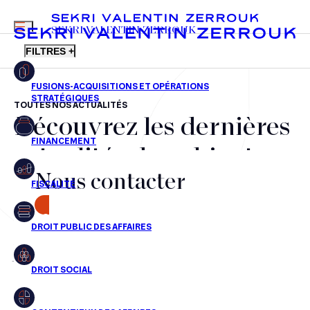
MENU
SEKRI VALENTIN ZERROUK
FILTRES +
TOUTES NOS ACTUALITÉS
Découvrez les dernières
FR
EN
Fusions-acquisitions et opérations stratégiques
actualités du cabinet,
Financement
Nous contacter
nos récompenses et nos
Fiscalité
transactions, jour après
CONTACT
Droit public des affaires
jour
Droit social
Contentieux des affaires
Aucun résultats pour cette recherche
Droit immobilier