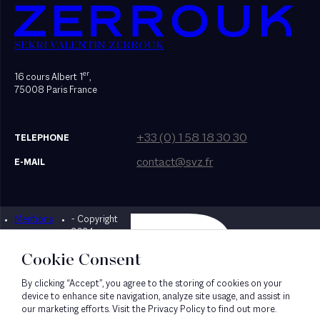
SEKRI VALENTIN ZERROUK
er
16 cours Albert 1
,
75008 Paris France
+33 (0) 1 58 18 30 30
TELEPHONE
contact@svz.fr
E-MAIL
Mentions
- Copyright
Designed by Bonhomme
légales
2024
Cookie Consent
By clicking “Accept”, you agree to the storing of cookies on your
device to enhance site navigation, analyze site usage, and assist in
our marketing efforts. Visit the Privacy Policy to find out more.