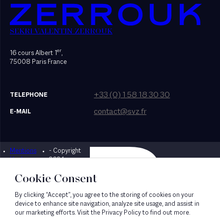
SEKRI VALENTIN ZERROUK
er
16 cours Albert 1
,
75008 Paris France
+33 (0) 1 58 18 30 30
TELEPHONE
contact@svz.fr
E-MAIL
Mentions
- Copyright
Designed by Bonhomme
légales
2024
Cookie Consent
By clicking “Accept”, you agree to the storing of cookies on your
device to enhance site navigation, analyze site usage, and assist in
our marketing efforts. Visit the Privacy Policy to find out more.