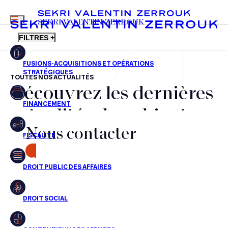
MENU
SEKRI VALENTIN ZERROUK
FILTRES +
TOUTES NOS ACTUALITÉS
Découvrez les dernières
FR
EN
Fusions-acquisitions et opérations stratégiques
actualités du cabinet,
Financement
Nous contacter
nos récompenses et nos
Fiscalité
transactions, jour après
CONTACT
Droit public des affaires
jour
Droit social
Contentieux des affaires
Aucun résultats pour cette recherche
Droit immobilier