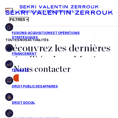
MENU
SEKRI VALENTIN ZERROUK
FILTRES +
TOUTES NOS ACTUALITÉS
Découvrez les dernières
FR
EN
Fusions-acquisitions et opérations stratégiques
actualités du cabinet,
Financement
Nous contacter
nos récompenses et nos
Fiscalité
transactions, jour après
CONTACT
Droit public des affaires
jour
Droit social
Contentieux des affaires
Aucun résultats pour cette recherche
Droit immobilier