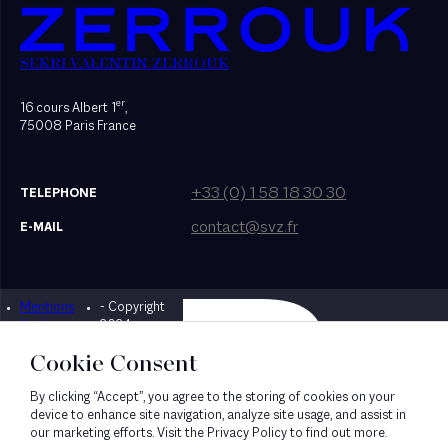
SEKRI VALENTIN ZERROUK
er
16 cours Albert 1
,
75008 Paris France
+33 (0) 1 58 18 30 30
TELEPHONE
contact@svz.fr
E-MAIL
Mentions
- Copyright
Designed by Bonhomme
légales
2024
Cookie Consent
By clicking “Accept”, you agree to the storing of cookies on your
device to enhance site navigation, analyze site usage, and assist in
our marketing efforts. Visit the Privacy Policy to find out more.