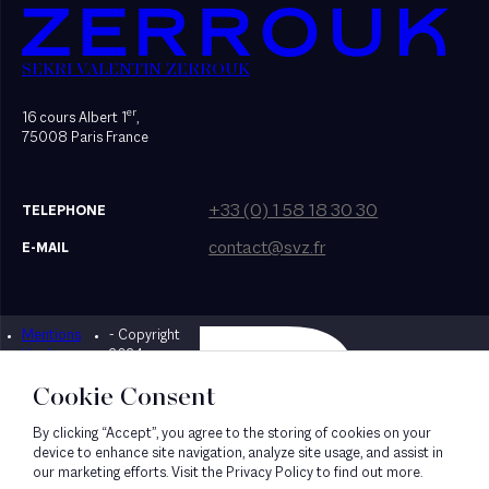
SEKRI VALENTIN ZERROUK
er
16 cours Albert 1
,
75008 Paris France
+33 (0) 1 58 18 30 30
TELEPHONE
contact@svz.fr
E-MAIL
Mentions
- Copyright
Designed by Bonhomme
légales
2024
Cookie Consent
By clicking “Accept”, you agree to the storing of cookies on your
device to enhance site navigation, analyze site usage, and assist in
our marketing efforts. Visit the Privacy Policy to find out more.