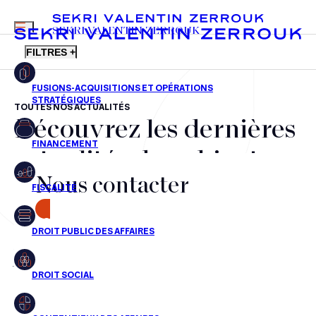
MENU
SEKRI VALENTIN ZERROUK
FILTRES +
TOUTES NOS ACTUALITÉS
Découvrez les dernières
FR
EN
Fusions-acquisitions et opérations stratégiques
actualités du cabinet,
Financement
Nous contacter
nos récompenses et nos
Fiscalité
transactions, jour après
CONTACT
Droit public des affaires
jour
Droit social
Contentieux des affaires
Aucun résultats pour cette recherche
Droit immobilier