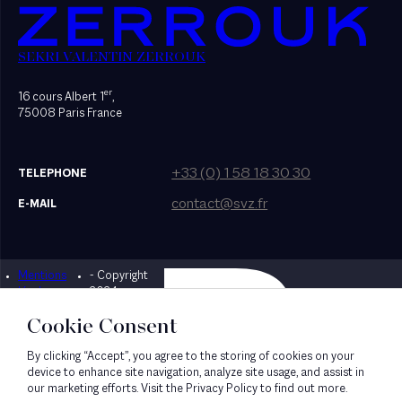
SEKRI VALENTIN ZERROUK
er
16 cours Albert 1
,
75008 Paris France
+33 (0) 1 58 18 30 30
TELEPHONE
contact@svz.fr
E-MAIL
Mentions
- Copyright
Designed by Bonhomme
légales
2024
Cookie Consent
By clicking “Accept”, you agree to the storing of cookies on your
device to enhance site navigation, analyze site usage, and assist in
our marketing efforts. Visit the Privacy Policy to find out more.