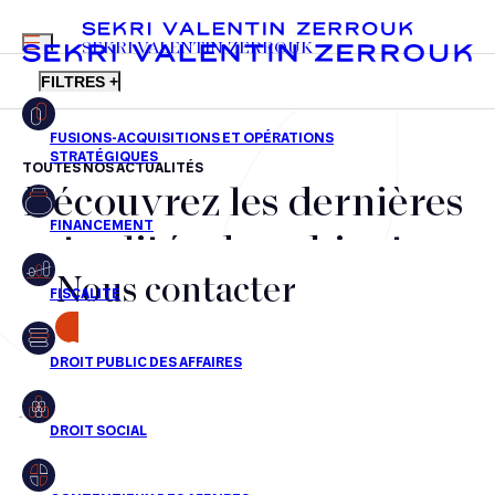
MENU
SEKRI VALENTIN ZERROUK
FILTRES +
TOUTES NOS ACTUALITÉS
Découvrez les dernières
FR
EN
Fusions-acquisitions et opérations stratégiques
actualités du cabinet,
Financement
Nous contacter
nos récompenses et nos
Fiscalité
transactions, jour après
CONTACT
Droit public des affaires
jour
Droit social
Contentieux des affaires
Aucun résultats pour cette recherche
Droit immobilier