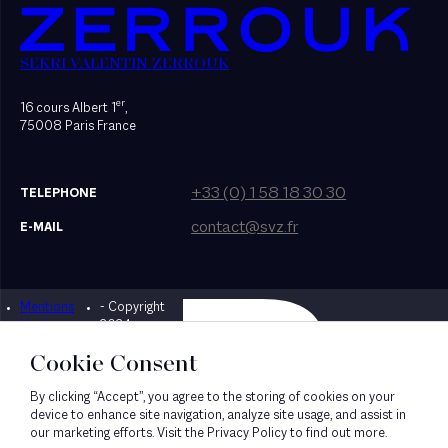
SEKRI VALENTIN ZERROUK
er
16 cours Albert 1
,
75008 Paris France
+33 (0) 1 58 18 30 30
TELEPHONE
contact@svz.fr
E-MAIL
Mentions
- Copyright
Designed by Bonhomme
légales
2024
Cookie Consent
By clicking “Accept”, you agree to the storing of cookies on your
device to enhance site navigation, analyze site usage, and assist in
our marketing efforts. Visit the Privacy Policy to find out more.