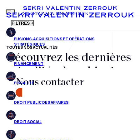
MENU
SEKRI VALENTIN ZERROUK
FILTRES +
TOUTES NOS ACTUALITÉS
Découvrez les dernières
FR
EN
Fusions-acquisitions et opérations stratégiques
actualités du cabinet,
Financement
Nous contacter
nos récompenses et nos
Fiscalité
transactions, jour après
CONTACT
Droit public des affaires
jour
Droit social
Contentieux des affaires
Aucun résultats pour cette recherche
Droit immobilier