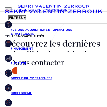
MENU
SEKRI VALENTIN ZERROUK
FILTRES +
TOUTES NOS ACTUALITÉS
Découvrez les dernières
FR
EN
Fusions-acquisitions et opérations stratégiques
actualités du cabinet,
Financement
Nous contacter
nos récompenses et nos
Fiscalité
transactions, jour après
CONTACT
Droit public des affaires
jour
Droit social
Contentieux des affaires
Aucun résultats pour cette recherche
Droit immobilier