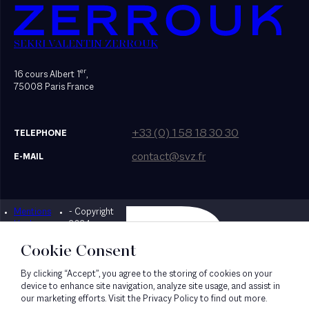
SEKRI VALENTIN ZERROUK
er
16 cours Albert 1
,
75008 Paris France
+33 (0) 1 58 18 30 30
TELEPHONE
contact@svz.fr
E-MAIL
Mentions
- Copyright
Designed by Bonhomme
légales
2024
Cookie Consent
By clicking “Accept”, you agree to the storing of cookies on your
device to enhance site navigation, analyze site usage, and assist in
our marketing efforts. Visit the Privacy Policy to find out more.