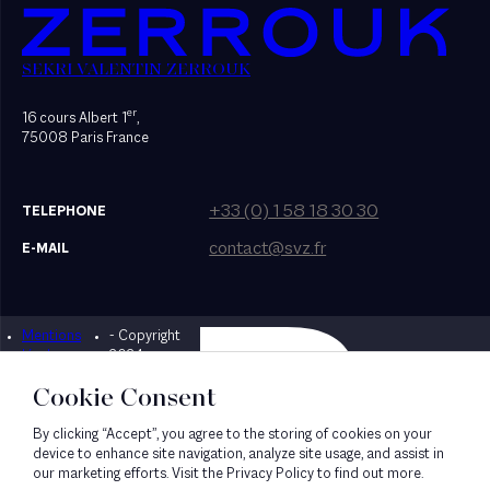
SEKRI VALENTIN ZERROUK
er
16 cours Albert 1
,
75008 Paris France
+33 (0) 1 58 18 30 30
TELEPHONE
contact@svz.fr
E-MAIL
Mentions
- Copyright
Designed by Bonhomme
légales
2024
Cookie Consent
By clicking “Accept”, you agree to the storing of cookies on your
device to enhance site navigation, analyze site usage, and assist in
our marketing efforts. Visit the Privacy Policy to find out more.