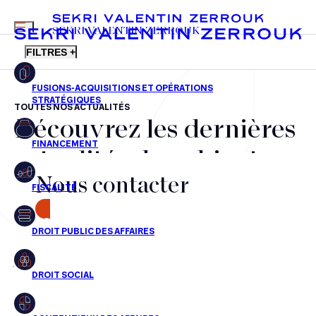
MENU
SEKRI VALENTIN ZERROUK
FILTRES +
TOUTES NOS ACTUALITÉS
Découvrez les dernières
FR
EN
Fusions-acquisitions et opérations stratégiques
actualités du cabinet,
Financement
Nous contacter
nos récompenses et nos
Fiscalité
transactions, jour après
CONTACT
Droit public des affaires
jour
Droit social
Contentieux des affaires
Aucun résultats pour cette recherche
Droit immobilier