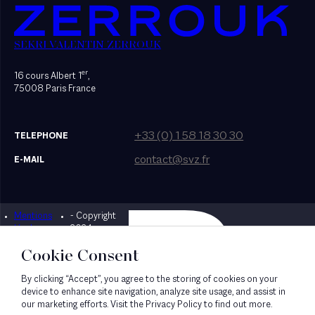
SEKRI VALENTIN ZERROUK
er
16 cours Albert 1
,
75008 Paris France
+33 (0) 1 58 18 30 30
TELEPHONE
contact@svz.fr
E-MAIL
Mentions
- Copyright
Designed by Bonhomme
légales
2024
Cookie Consent
By clicking “Accept”, you agree to the storing of cookies on your
device to enhance site navigation, analyze site usage, and assist in
our marketing efforts. Visit the Privacy Policy to find out more.