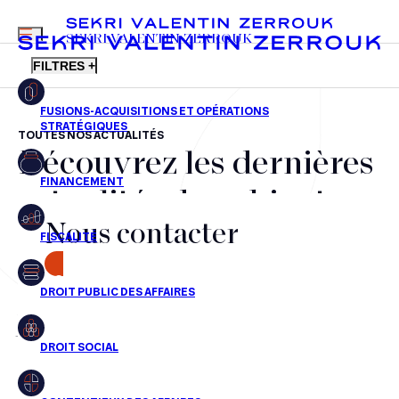
MENU
SEKRI VALENTIN ZERROUK
FILTRES +
TOUTES NOS ACTUALITÉS
Découvrez les dernières
FR
EN
Fusions-acquisitions et opérations stratégiques
actualités du cabinet,
Financement
Nous contacter
nos récompenses et nos
Fiscalité
transactions, jour après
CONTACT
Droit public des affaires
jour
Droit social
Contentieux des affaires
Aucun résultats pour cette recherche
Droit immobilier