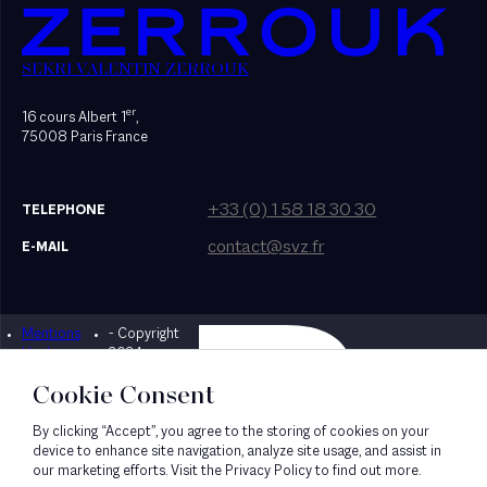
SEKRI VALENTIN ZERROUK
er
16 cours Albert 1
,
75008 Paris France
+33 (0) 1 58 18 30 30
TELEPHONE
contact@svz.fr
E-MAIL
Mentions
- Copyright
Designed by Bonhomme
légales
2024
Cookie Consent
By clicking “Accept”, you agree to the storing of cookies on your
device to enhance site navigation, analyze site usage, and assist in
our marketing efforts. Visit the Privacy Policy to find out more.