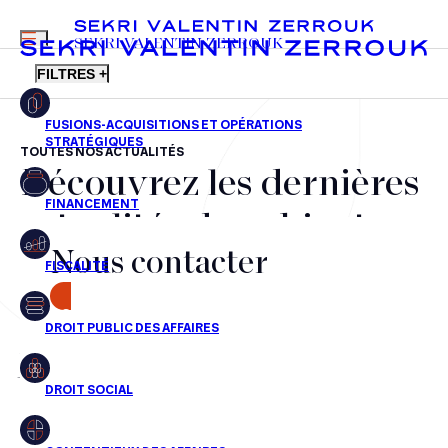
MENU
SEKRI VALENTIN ZERROUK
FILTRES +
TOUTES NOS ACTUALITÉS
Découvrez les dernières
FR
EN
Fusions-acquisitions et opérations stratégiques
actualités du cabinet,
Financement
Nous contacter
nos récompenses et nos
Fiscalité
transactions, jour après
CONTACT
Droit public des affaires
jour
Droit social
Contentieux des affaires
Aucun résultats pour cette recherche
Droit immobilier