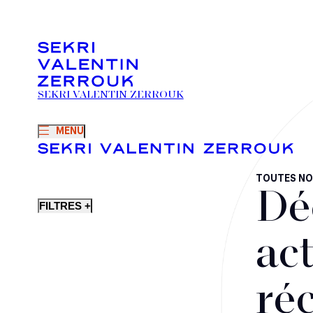
SEKRI VALENTIN ZERROUK
MENU
TOUTES NO
Dé
FILTRES +
act
ré
Fusions-acquisitions et opérations stratégiques