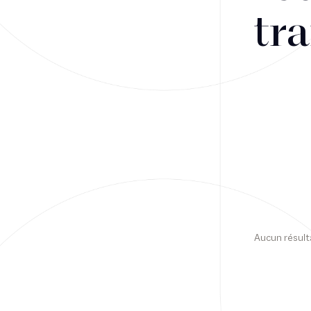
tra
Financement
Fiscalité
Droit public des affaires
Droit social
Contentieux des affaires
Droit immobilier
Restructuring
Aucun résult
Article
Cabinet
Presse