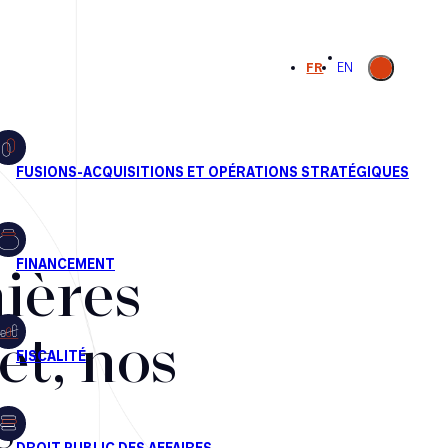
Ouvrir la
FR
EN
recherche
ières
et, nos
s