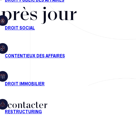
après jour
s contacter
CT