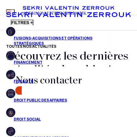
MENU
SEKRI VALENTIN ZERROUK
FILTRES +
TOUTES NOS ACTUALITÉS
Découvrez les dernières
FR
EN
Fusions-acquisitions et opérations stratégiques
actualités du cabinet,
Financement
Nous contacter
nos récompenses et nos
Fiscalité
transactions, jour après
CONTACT
Droit public des affaires
jour
Droit social
Contentieux des affaires
Aucun résultats pour cette recherche
Droit immobilier