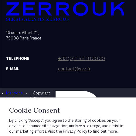
SEKRI VALENTIN ZERROUK
er
16 cours Albert 1
,
75008 Paris France
+33 (0) 1 58 18 30 30
TELEPHONE
contact@svz.fr
E-MAIL
Mentions
- Copyright
Designed by Bonhomme
légales
2024
Cookie Consent
By clicking “Accept”, you agree to the storing of cookies on your
device to enhance site navigation, analyze site usage, and assist in
our marketing efforts. Visit the Privacy Policy to find out more.