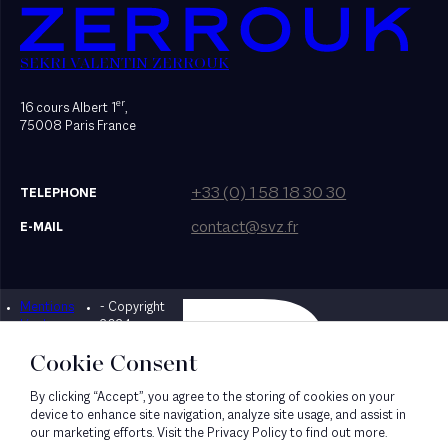
SEKRI VALENTIN ZERROUK
er
16 cours Albert 1
,
75008 Paris France
+33 (0) 1 58 18 30 30
TELEPHONE
contact@svz.fr
E-MAIL
Mentions
- Copyright
Designed by Bonhomme
légales
2024
Cookie Consent
By clicking “Accept”, you agree to the storing of cookies on your
device to enhance site navigation, analyze site usage, and assist in
our marketing efforts. Visit the Privacy Policy to find out more.