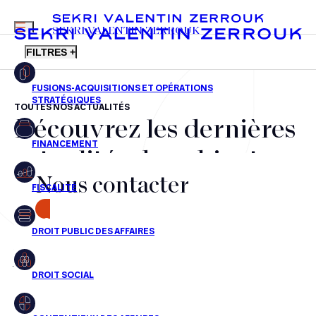
MENU
SEKRI VALENTIN ZERROUK
FILTRES +
TOUTES NOS ACTUALITÉS
Découvrez les dernières
FR
EN
Fusions-acquisitions et opérations stratégiques
actualités du cabinet,
Financement
Nous contacter
nos récompenses et nos
Fiscalité
transactions, jour après
CONTACT
Droit public des affaires
jour
Droit social
Contentieux des affaires
Aucun résultats pour cette recherche
Droit immobilier