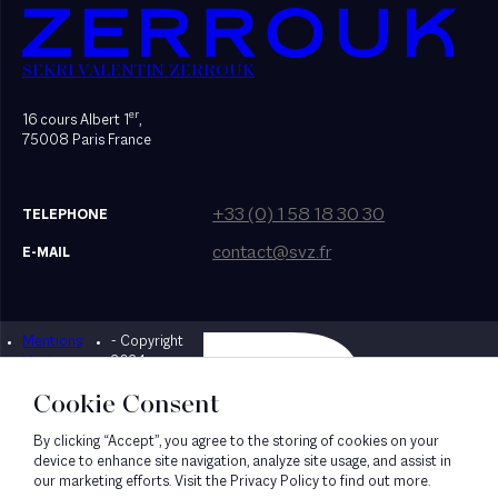
SEKRI VALENTIN ZERROUK
er
16 cours Albert 1
,
75008 Paris France
+33 (0) 1 58 18 30 30
TELEPHONE
contact@svz.fr
E-MAIL
Mentions
- Copyright
Designed by Bonhomme
légales
2024
Cookie Consent
By clicking “Accept”, you agree to the storing of cookies on your
device to enhance site navigation, analyze site usage, and assist in
our marketing efforts. Visit the Privacy Policy to find out more.