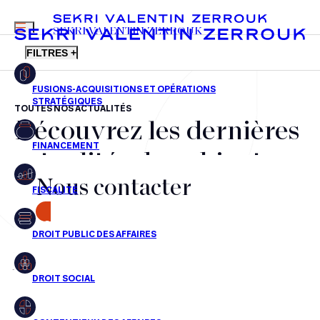
MENU
SEKRI VALENTIN ZERROUK
FILTRES +
TOUTES NOS ACTUALITÉS
Découvrez les dernières
FR
EN
Fusions-acquisitions et opérations stratégiques
actualités du cabinet,
Financement
Nous contacter
nos récompenses et nos
Fiscalité
transactions, jour après
CONTACT
Droit public des affaires
jour
Droit social
Contentieux des affaires
Aucun résultats pour cette recherche
Droit immobilier