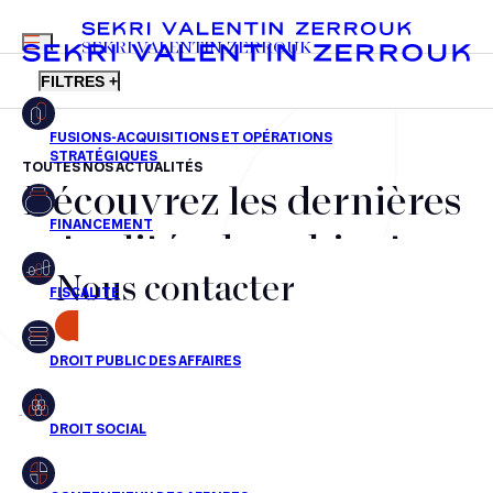
MENU
SEKRI VALENTIN ZERROUK
FILTRES +
TOUTES NOS ACTUALITÉS
Découvrez les dernières
FR
EN
Fusions-acquisitions et opérations stratégiques
actualités du cabinet,
Financement
Nous contacter
nos récompenses et nos
Fiscalité
transactions, jour après
CONTACT
Droit public des affaires
jour
Droit social
Contentieux des affaires
Aucun résultats pour cette recherche
Droit immobilier