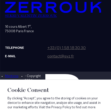
SEKRI VALENTIN ZERROUK
er
16 cours Albert 1
,
75008 Paris France
+33 (0) 1 58 18 30 30
TELEPHONE
contact@svz.fr
E-MAIL
Mentions
- Copyright
Designed by Bonhomme
légales
2024
Cookie Consent
By clicking “Accept”, you agree to the storing of cookies on your
device to enhance site navigation, analyze site usage, and assist in
our marketing efforts. Visit the Privacy Policy to find out more.