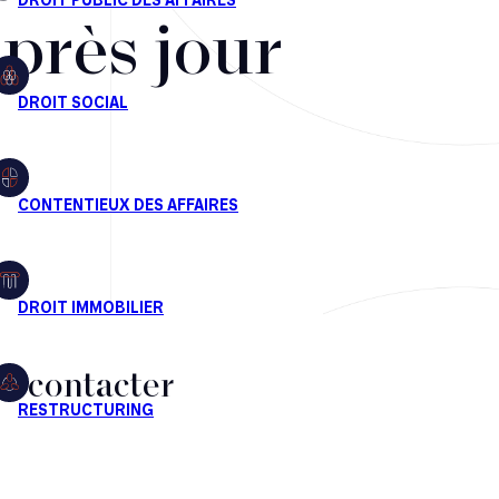
après jour
s contacter
CT