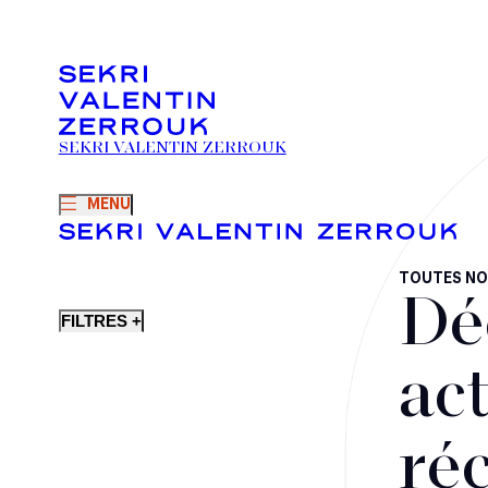
SEKRI VALENTIN ZERROUK
MENU
TOUTES NO
Dé
FILTRES +
act
ré
Fusions-acquisitions et opérations stratégiques