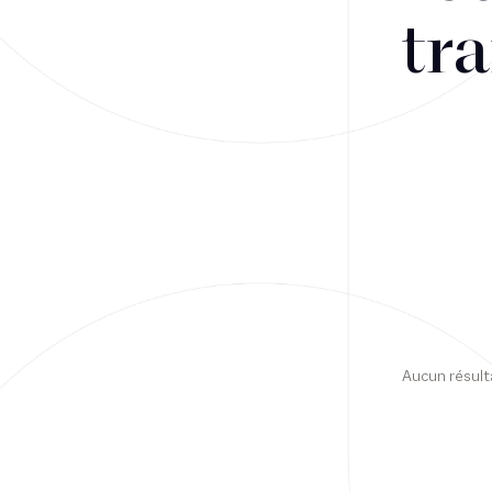
tra
Financement
Fiscalité
Droit public des affaires
Droit social
Contentieux des affaires
Droit immobilier
Restructuring
Aucun résult
Article
Cabinet
Presse