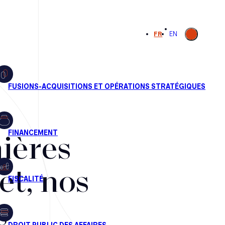
Ouvrir la
FR
EN
recherche
ières
et, nos
s