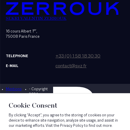
SEKRI VALENTIN ZERROUK
er
16 cours Albert 1
,
75008 Paris France
+33 (0) 1 58 18 30 30
TELEPHONE
contact@svz.fr
E-MAIL
Mentions
- Copyright
Designed by Bonhomme
légales
2024
Cookie Consent
By clicking “Accept”, you agree to the storing of cookies on your
device to enhance site navigation, analyze site usage, and assist in
our marketing efforts. Visit the Privacy Policy to find out more.