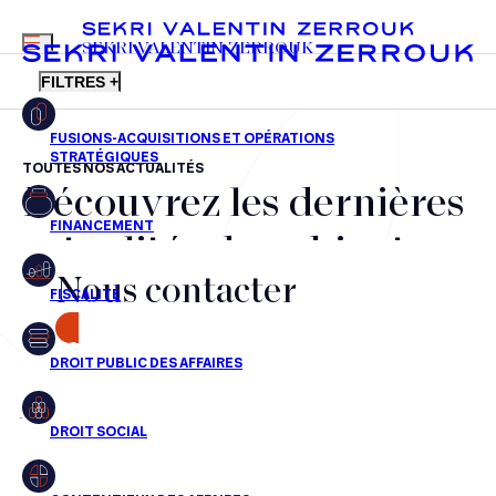
MENU
SEKRI VALENTIN ZERROUK
FILTRES +
TOUTES NOS ACTUALITÉS
Découvrez les dernières
FR
EN
Fusions-acquisitions et opérations stratégiques
actualités du cabinet,
Financement
Nous contacter
nos récompenses et nos
Fiscalité
transactions, jour après
CONTACT
Droit public des affaires
jour
Droit social
Contentieux des affaires
Aucun résultats pour cette recherche
Droit immobilier