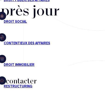
après jour
s contacter
CT