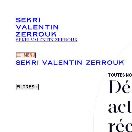
SEKRI VALENTIN ZERROUK
MENU
TOUTES NO
Dé
FILTRES +
act
ré
Fusions-acquisitions et opérations stratégiques