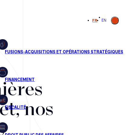
Ouvrir la
FR
EN
recherche
ières
et, nos
s