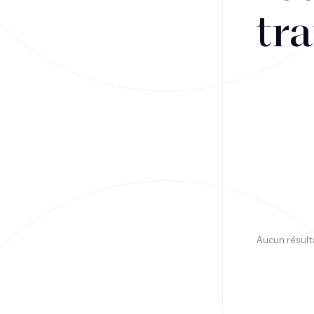
tra
Financement
Fiscalité
Droit public des affaires
Droit social
Contentieux des affaires
Droit immobilier
Restructuring
Aucun résult
Article
Cabinet
Presse