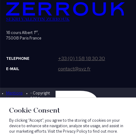
SEKRI VALENTIN ZERROUK
er
16 cours Albert 1
,
75008 Paris France
+33 (0) 1 58 18 30 30
TELEPHONE
contact@svz.fr
E-MAIL
Mentions
- Copyright
Designed by Bonhomme
légales
2024
Cookie Consent
By clicking “Accept”, you agree to the storing of cookies on your
device to enhance site navigation, analyze site usage, and assist in
our marketing efforts. Visit the Privacy Policy to find out more.