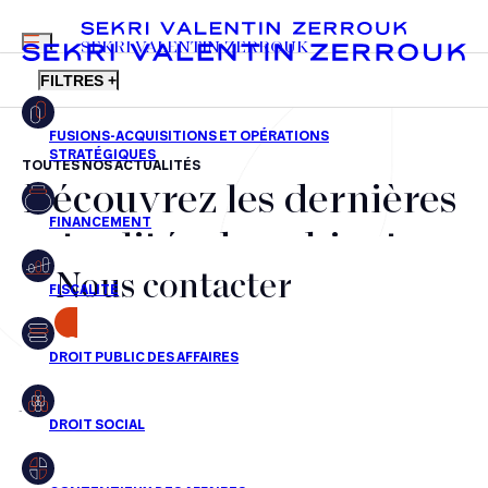
MENU
SEKRI VALENTIN ZERROUK
FILTRES +
TOUTES NOS ACTUALITÉS
Découvrez les dernières
FR
EN
Fusions-acquisitions et opérations stratégiques
actualités du cabinet,
Financement
Nous contacter
nos récompenses et nos
Fiscalité
transactions, jour après
CONTACT
Droit public des affaires
jour
Droit social
Contentieux des affaires
Aucun résultats pour cette recherche
Droit immobilier