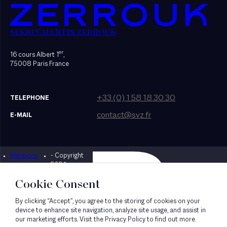
SEKRI VALENTIN ZERROUK
er
16 cours Albert 1
,
75008 Paris France
+33 (0) 1 58 18 30 30
TELEPHONE
contact@svz.fr
E-MAIL
Mentions
- Copyright
Designed by Bonhomme
légales
2024
Cookie Consent
By clicking “Accept”, you agree to the storing of cookies on your
device to enhance site navigation, analyze site usage, and assist in
our marketing efforts. Visit the Privacy Policy to find out more.