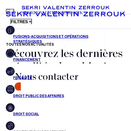
MENU
SEKRI VALENTIN ZERROUK
FILTRES +
TOUTES NOS ACTUALITÉS
Découvrez les dernières
FR
EN
Fusions-acquisitions et opérations stratégiques
actualités du cabinet,
Financement
Nous contacter
nos récompenses et nos
Fiscalité
transactions, jour après
CONTACT
Droit public des affaires
jour
Droit social
Contentieux des affaires
Aucun résultats pour cette recherche
Droit immobilier