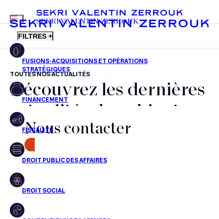
MENU
SEKRI VALENTIN ZERROUK
FILTRES +
TOUTES NOS ACTUALITÉS
Découvrez les dernières
FR
EN
Fusions-acquisitions et opérations stratégiques
actualités du cabinet,
Financement
Nous contacter
nos récompenses et nos
Fiscalité
transactions, jour après
CONTACT
Droit public des affaires
jour
Droit social
Contentieux des affaires
Aucun résultats pour cette recherche
Droit immobilier