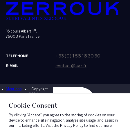
SEKRI VALENTIN ZERROUK
er
16 cours Albert 1
,
75008 Paris France
+33 (0) 1 58 18 30 30
TELEPHONE
contact@svz.fr
E-MAIL
Mentions
- Copyright
Designed by Bonhomme
légales
2024
Cookie Consent
By clicking “Accept”, you agree to the storing of cookies on your
device to enhance site navigation, analyze site usage, and assist in
our marketing efforts. Visit the Privacy Policy to find out more.