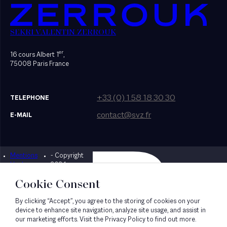
SEKRI VALENTIN ZERROUK
er
16 cours Albert 1
,
75008 Paris France
+33 (0) 1 58 18 30 30
TELEPHONE
contact@svz.fr
E-MAIL
Mentions
- Copyright
Designed by Bonhomme
légales
2024
Cookie Consent
By clicking “Accept”, you agree to the storing of cookies on your
device to enhance site navigation, analyze site usage, and assist in
our marketing efforts. Visit the Privacy Policy to find out more.