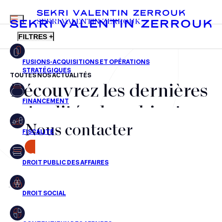
MENU
SEKRI VALENTIN ZERROUK
FILTRES +
TOUTES NOS ACTUALITÉS
Découvrez les dernières
FR
EN
Fusions-acquisitions et opérations stratégiques
actualités du cabinet,
Financement
Nous contacter
nos récompenses et nos
Fiscalité
transactions, jour après
CONTACT
Droit public des affaires
jour
Droit social
Contentieux des affaires
Aucun résultats pour cette recherche
Droit immobilier