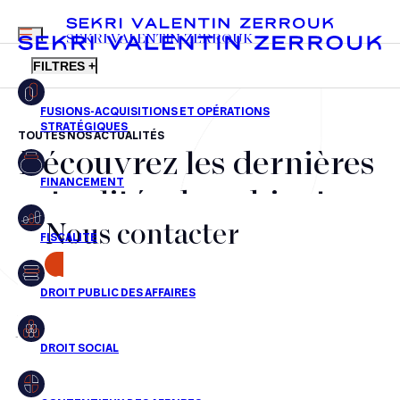
MENU
SEKRI VALENTIN ZERROUK
FILTRES +
TOUTES NOS ACTUALITÉS
Découvrez les dernières
FR
EN
Fusions-acquisitions et opérations stratégiques
actualités du cabinet,
Financement
Nous contacter
nos récompenses et nos
Fiscalité
transactions, jour après
CONTACT
Droit public des affaires
jour
Droit social
Contentieux des affaires
Aucun résultats pour cette recherche
Droit immobilier