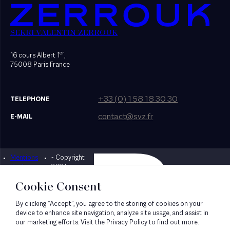
SEKRI VALENTIN ZERROUK
er
16 cours Albert 1
,
75008 Paris France
+33 (0) 1 58 18 30 30
TELEPHONE
contact@svz.fr
E-MAIL
Mentions
- Copyright
Designed by Bonhomme
légales
2024
Cookie Consent
By clicking “Accept”, you agree to the storing of cookies on your
device to enhance site navigation, analyze site usage, and assist in
our marketing efforts. Visit the Privacy Policy to find out more.