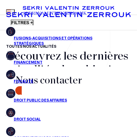
MENU
SEKRI VALENTIN ZERROUK
FILTRES +
TOUTES NOS ACTUALITÉS
Découvrez les dernières
FR
EN
Fusions-acquisitions et opérations stratégiques
actualités du cabinet,
Financement
Nous contacter
nos récompenses et nos
Fiscalité
transactions, jour après
CONTACT
Droit public des affaires
jour
Droit social
Contentieux des affaires
Aucun résultats pour cette recherche
Droit immobilier