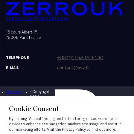
SEKRI VALENTIN ZERROUK
er
16 cours Albert 1
,
75008 Paris France
+33 (0) 1 58 18 30 30
TELEPHONE
contact@svz.fr
E-MAIL
Mentions
- Copyright
Designed by Bonhomme
légales
2024
Cookie Consent
By clicking “Accept”, you agree to the storing of cookies on your
device to enhance site navigation, analyze site usage, and assist in
our marketing efforts. Visit the Privacy Policy to find out more.