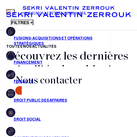
MENU
SEKRI VALENTIN ZERROUK
FILTRES +
TOUTES NOS ACTUALITÉS
Découvrez les dernières
FR
EN
Fusions-acquisitions et opérations stratégiques
actualités du cabinet,
Financement
Nous contacter
nos récompenses et nos
Fiscalité
transactions, jour après
CONTACT
Droit public des affaires
jour
Droit social
Contentieux des affaires
Aucun résultats pour cette recherche
Droit immobilier