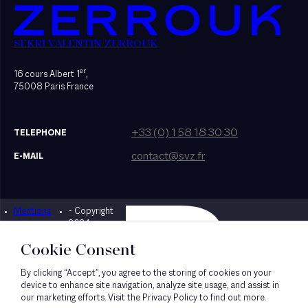
SEKRI VALENTIN ZERROUK
er
16 cours Albert 1
,
75008 Paris France
+33 (0) 1 58 18 30 30
TELEPHONE
contact@svz.fr
E-MAIL
Mentions
- Copyright
Designed by Bonhomme
légales
2024
Cookie Consent
By clicking “Accept”, you agree to the storing of cookies on your
device to enhance site navigation, analyze site usage, and assist in
our marketing efforts. Visit the Privacy Policy to find out more.