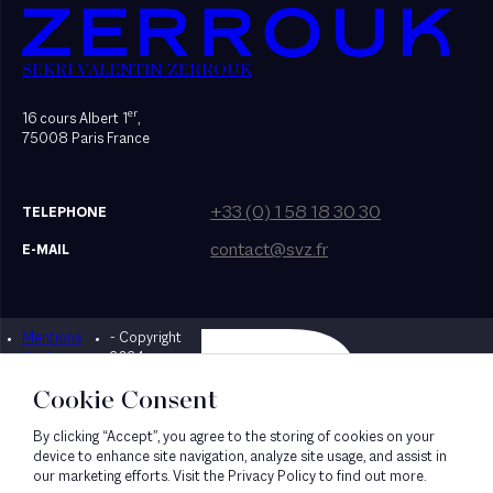
SEKRI VALENTIN ZERROUK
er
16 cours Albert 1
,
75008 Paris France
+33 (0) 1 58 18 30 30
TELEPHONE
contact@svz.fr
E-MAIL
Mentions
- Copyright
Designed by Bonhomme
légales
2024
Cookie Consent
By clicking “Accept”, you agree to the storing of cookies on your
device to enhance site navigation, analyze site usage, and assist in
our marketing efforts. Visit the Privacy Policy to find out more.