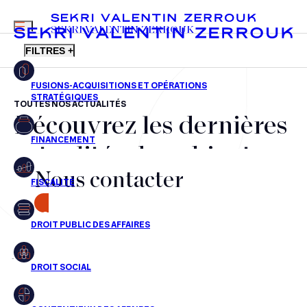
MENU
SEKRI VALENTIN ZERROUK
FILTRES +
TOUTES NOS ACTUALITÉS
Découvrez les dernières
FR
EN
Fusions-acquisitions et opérations stratégiques
actualités du cabinet,
Financement
Nous contacter
nos récompenses et nos
Fiscalité
transactions, jour après
CONTACT
Droit public des affaires
jour
Droit social
Contentieux des affaires
Aucun résultats pour cette recherche
Droit immobilier