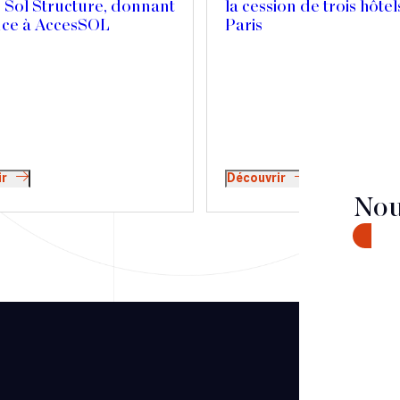
 Sol Structure, donnant
la cession de trois hôtel
nce à AccesSOL
Paris
ir
Découvrir
Nou
CONTA