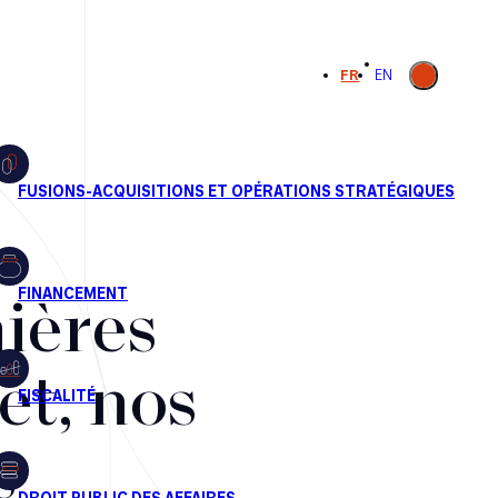
Ouvrir la
FR
EN
recherche
ières
et, nos
s