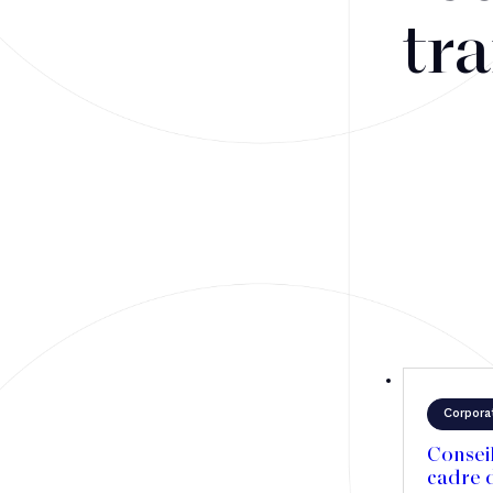
Fusions-acquisitions et opérations stratégiques
tra
Financement
Fiscalité
Droit public des affaires
Droit social
Contentieux des affaires
Droit immobilier
Restructuring
Corpora
Article
Consei
cadre d
Cabinet