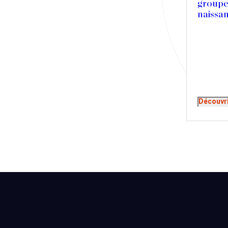
groupe
Presse
naissa
Récompense
Transaction
Découvr