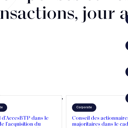
nsactions, jour 
te
Corporate
l d'AccesBTP dans le
Conseil des actionnaire
e l’acquisition du
majoritaires dans le ca