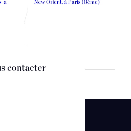
s, à
New Orient, à Paris (8ème)
Découvrir
s contacter
CT