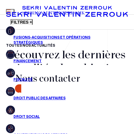
MENU
SEKRI VALENTIN ZERROUK
FILTRES +
TOUTES NOS ACTUALITÉS
Découvrez les dernières
FR
EN
Fusions-acquisitions et opérations stratégiques
actualités du cabinet,
Financement
Nous contacter
nos récompenses et nos
Fiscalité
transactions, jour après
CONTACT
Droit public des affaires
jour
Droit social
Contentieux des affaires
Aucun résultats pour cette recherche
Droit immobilier