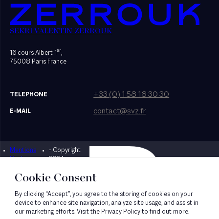
SEKRI VALENTIN ZERROUK
er
16 cours Albert 1
,
75008 Paris France
+33 (0) 1 58 18 30 30
TELEPHONE
contact@svz.fr
E-MAIL
Mentions
- Copyright
Designed by Bonhomme
légales
2024
Cookie Consent
By clicking “Accept”, you agree to the storing of cookies on your
device to enhance site navigation, analyze site usage, and assist in
our marketing efforts. Visit the Privacy Policy to find out more.