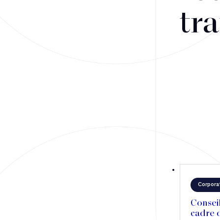
Fusions-acquisitions et opérations stratégiques
tra
Financement
Fiscalité
Droit public des affaires
Droit social
Contentieux des affaires
Droit immobilier
Restructuring
Corpora
Article
Consei
cadre d
Cabinet