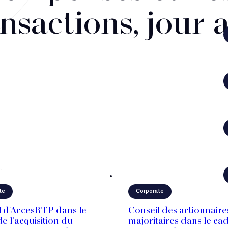
nsactions, jour 
te
Corporate
l d'AccesBTP dans le
Conseil des actionnaire
e l’acquisition du
majoritaires dans le ca