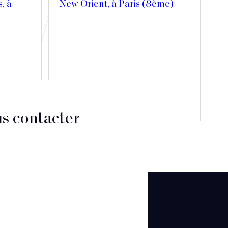
s, à
New Orient, à Paris (8ème)
Découvrir
s contacter
CT