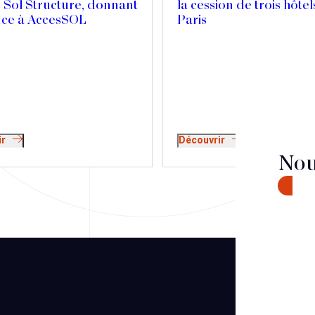
 Sol Structure, donnant
la cession de trois hôtel
nce à AccesSOL
Paris
ir
Découvrir
Nou
CONTA