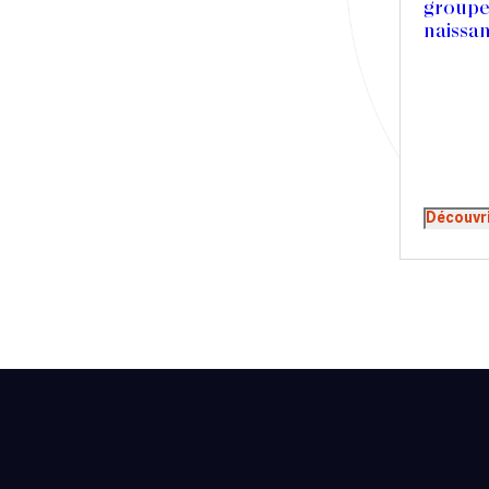
groupe
Presse
naissa
Récompense
Transaction
Découvr