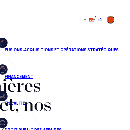
Ouvrir la
FR
EN
recherche
ières
et, nos
s