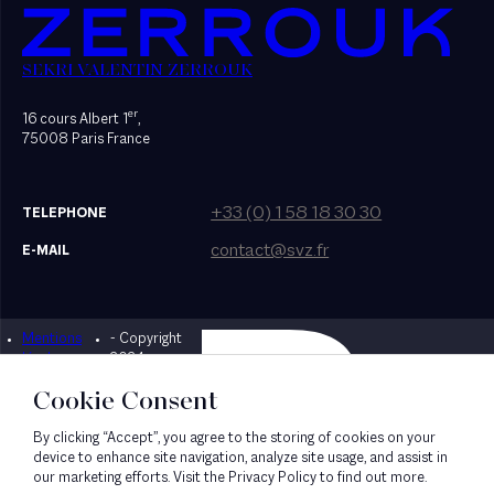
SEKRI VALENTIN ZERROUK
er
16 cours Albert 1
,
75008 Paris France
+33 (0) 1 58 18 30 30
TELEPHONE
contact@svz.fr
E-MAIL
Mentions
- Copyright
Designed by Bonhomme
légales
2024
Cookie Consent
By clicking “Accept”, you agree to the storing of cookies on your
device to enhance site navigation, analyze site usage, and assist in
our marketing efforts. Visit the Privacy Policy to find out more.