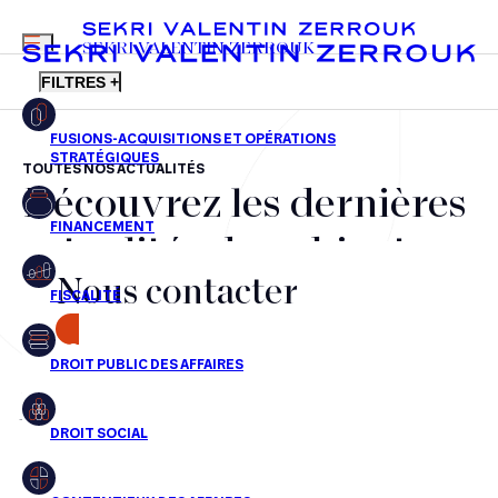
MENU
SEKRI VALENTIN ZERROUK
FILTRES +
TOUTES NOS ACTUALITÉS
Découvrez les dernières
FR
EN
Fusions-acquisitions et opérations stratégiques
actualités du cabinet,
Financement
Nous contacter
nos récompenses et nos
Fiscalité
transactions, jour après
CONTACT
Droit public des affaires
jour
Droit social
Contentieux des affaires
Aucun résultats pour cette recherche
Droit immobilier