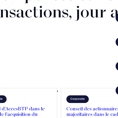
nsactions, jour 
te
Corporate
l d'AccesBTP dans le
Conseil des actionnaire
e l’acquisition du
majoritaires dans le ca