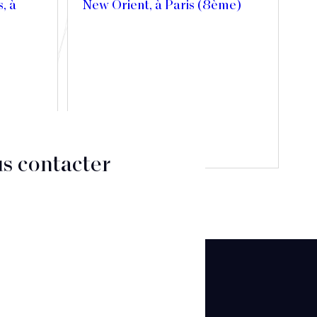
s, à
New Orient, à Paris (8ème)
Découvrir
s contacter
CT