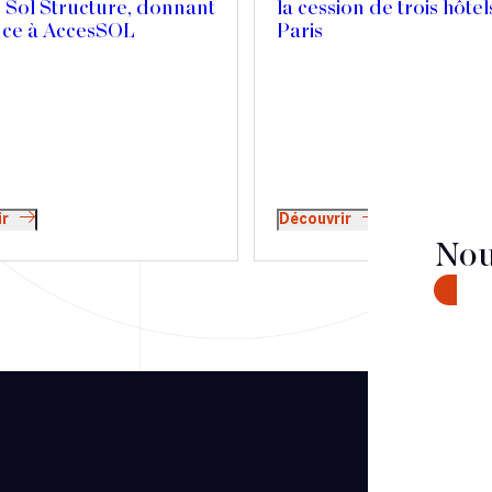
 Sol Structure, donnant
la cession de trois hôtel
nce à AccesSOL
Paris
ir
Découvrir
Nou
CONTA