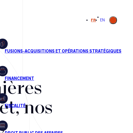
Ouvrir la
FR
EN
recherche
ières
et, nos
s