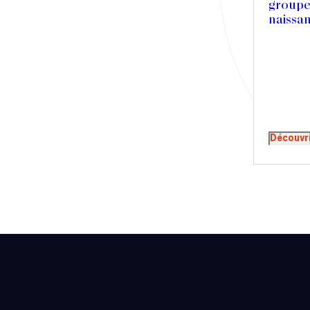
groupe
Presse
naissa
Récompense
Transaction
Découvr