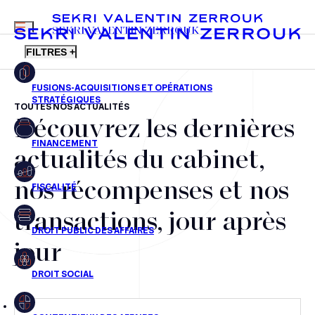
MENU
SEKRI VALENTIN ZERROUK
FILTRES +
TOUTES NOS ACTUALITÉS
Découvrez les dernières
FR
EN
Fusions-acquisitions et opérations stratégiques
actualités du cabinet,
Financement
nos récompenses et nos
Fiscalité
transactions, jour après
Droit public des affaires
jour
Droit social
Contentieux des affaires
Droit immobilier