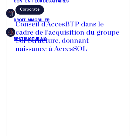
Corporate
Restructuring
Conseil d'AccesBTP dans le
cadre de l’acquisition du groupe
Sol Structure, donnant
Article
naissance à AccesSOL
Cabinet
Presse
Récompense
Transaction