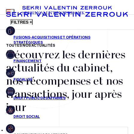
MENU
SEKRI VALENTIN ZERROUK
FILTRES +
TOUTES NOS ACTUALITÉS
Découvrez les dernières
FR
EN
Fusions-acquisitions et opérations stratégiques
actualités du cabinet,
Financement
nos récompenses et nos
Fiscalité
transactions, jour après
Droit public des affaires
jour
Droit social
Contentieux des affaires
Droit immobilier