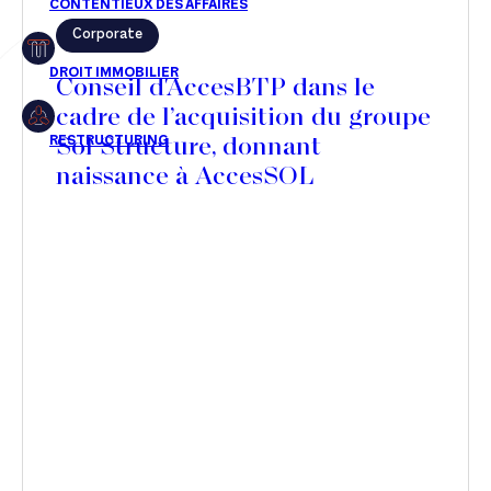
Corporate
Restructuring
Conseil d'AccesBTP dans le
cadre de l’acquisition du groupe
Sol Structure, donnant
Article
naissance à AccesSOL
Cabinet
Presse
Récompense
Transaction