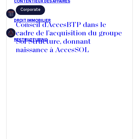
Corporate
Restructuring
Conseil d'AccesBTP dans le
cadre de l’acquisition du groupe
Sol Structure, donnant
Article
naissance à AccesSOL
Cabinet
Presse
Récompense
Transaction