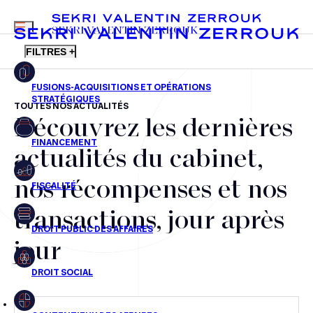
MENU
SEKRI VALENTIN ZERROUK
FILTRES +
TOUTES NOS ACTUALITÉS
Découvrez les dernières
FR
EN
Fusions-acquisitions et opérations stratégiques
actualités du cabinet,
Financement
nos récompenses et nos
Fiscalité
transactions, jour après
Droit public des affaires
jour
Droit social
Contentieux des affaires
Droit immobilier