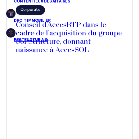
Corporate
Restructuring
Conseil d'AccesBTP dans le
cadre de l’acquisition du groupe
Sol Structure, donnant
Article
naissance à AccesSOL
Cabinet
Presse
Récompense
Transaction