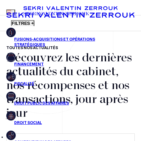
MENU
SEKRI VALENTIN ZERROUK
FILTRES +
TOUTES NOS ACTUALITÉS
Découvrez les dernières
FR
EN
Fusions-acquisitions et opérations stratégiques
actualités du cabinet,
Financement
nos récompenses et nos
Fiscalité
transactions, jour après
Droit public des affaires
jour
Droit social
Contentieux des affaires
Droit immobilier