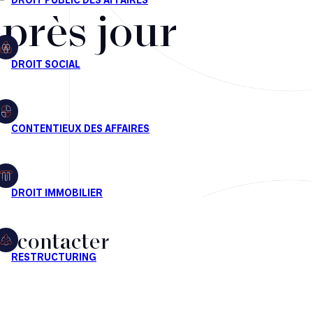
après jour
s contacter
CT