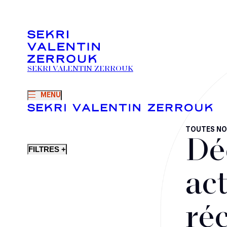
SEKRI VALENTIN ZERROUK
MENU
TOUTES NO
Dé
FILTRES +
act
ré
Fusions-acquisitions et opérations stratégiques