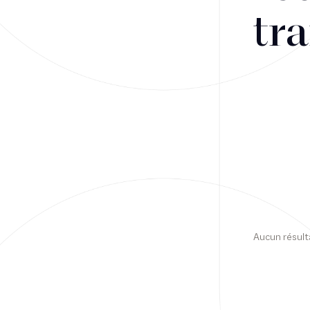
tra
Financement
Fiscalité
Droit public des affaires
Droit social
Contentieux des affaires
Droit immobilier
Restructuring
Aucun résult
Article
Cabinet
Presse