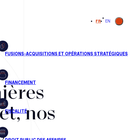
Ouvrir la
FR
EN
recherche
ières
et, nos
s