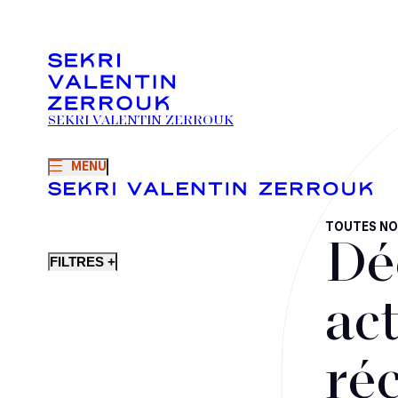
SEKRI VALENTIN ZERROUK
MENU
TOUTES NO
Dé
FILTRES +
act
ré
Fusions-acquisitions et opérations stratégiques