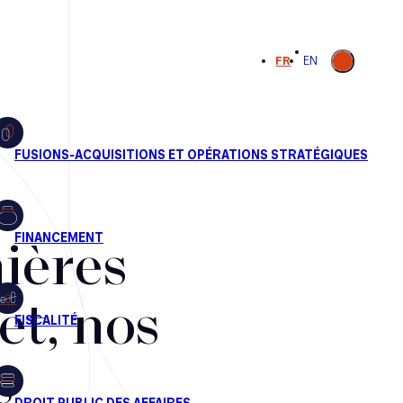
Ouvrir la
FR
EN
recherche
ières
et, nos
s