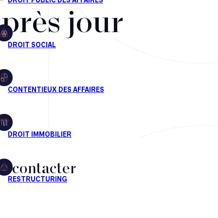
après jour
s contacter
CT