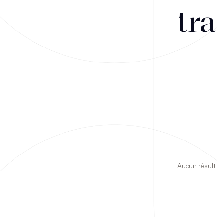
tra
Financement
Fiscalité
Droit public des affaires
Droit social
Contentieux des affaires
Droit immobilier
Restructuring
Aucun résult
Article
Cabinet
Presse