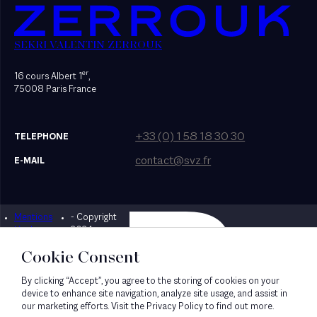
SEKRI VALENTIN ZERROUK
er
16 cours Albert 1
,
75008 Paris France
+33 (0) 1 58 18 30 30
TELEPHONE
contact@svz.fr
E-MAIL
Mentions
- Copyright
Designed by Bonhomme
légales
2024
Cookie Consent
By clicking “Accept”, you agree to the storing of cookies on your
device to enhance site navigation, analyze site usage, and assist in
our marketing efforts. Visit the Privacy Policy to find out more.