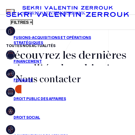
MENU
SEKRI VALENTIN ZERROUK
FILTRES +
TOUTES NOS ACTUALITÉS
Découvrez les dernières
FR
EN
Fusions-acquisitions et opérations stratégiques
actualités du cabinet,
Financement
Nous contacter
nos récompenses et nos
Fiscalité
transactions, jour après
CONTACT
Droit public des affaires
jour
Droit social
Contentieux des affaires
Aucun résultats pour cette recherche
Droit immobilier