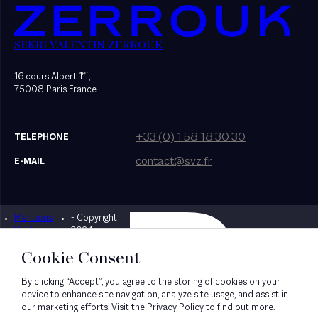
SEKRI VALENTIN ZERROUK
er
16 cours Albert 1
,
75008 Paris France
+33 (0) 1 58 18 30 30
TELEPHONE
contact@svz.fr
E-MAIL
Mentions
- Copyright
Designed by Bonhomme
légales
2024
Cookie Consent
By clicking “Accept”, you agree to the storing of cookies on your
device to enhance site navigation, analyze site usage, and assist in
our marketing efforts. Visit the Privacy Policy to find out more.