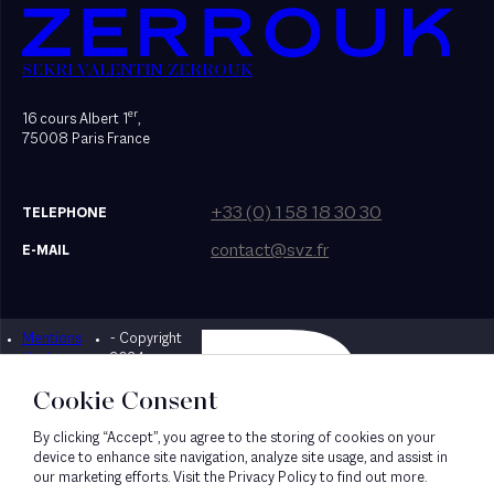
SEKRI VALENTIN ZERROUK
er
16 cours Albert 1
,
75008 Paris France
+33 (0) 1 58 18 30 30
TELEPHONE
contact@svz.fr
E-MAIL
Mentions
- Copyright
Designed by Bonhomme
légales
2024
Cookie Consent
By clicking “Accept”, you agree to the storing of cookies on your
device to enhance site navigation, analyze site usage, and assist in
our marketing efforts. Visit the Privacy Policy to find out more.