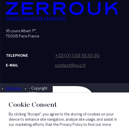
SEKRI VALENTIN ZERROUK
er
16 cours Albert 1
,
75008 Paris France
+33 (0) 1 58 18 30 30
TELEPHONE
contact@svz.fr
E-MAIL
Mentions
- Copyright
Designed by Bonhomme
légales
2024
Cookie Consent
By clicking “Accept”, you agree to the storing of cookies on your
device to enhance site navigation, analyze site usage, and assist in
our marketing efforts. Visit the Privacy Policy to find out more.