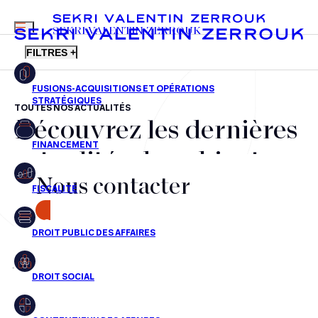
MENU
SEKRI VALENTIN ZERROUK
FILTRES +
TOUTES NOS ACTUALITÉS
Découvrez les dernières
FR
EN
Fusions-acquisitions et opérations stratégiques
actualités du cabinet,
Financement
Nous contacter
nos récompenses et nos
Fiscalité
transactions, jour après
CONTACT
Droit public des affaires
jour
Droit social
Contentieux des affaires
Aucun résultats pour cette recherche
Droit immobilier