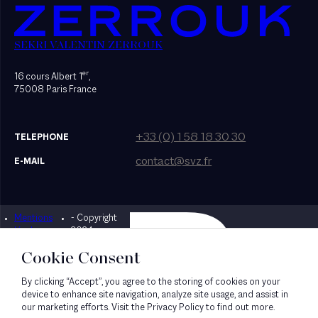
SEKRI VALENTIN ZERROUK
er
16 cours Albert 1
,
75008 Paris France
+33 (0) 1 58 18 30 30
TELEPHONE
contact@svz.fr
E-MAIL
Mentions
- Copyright
Designed by Bonhomme
légales
2024
Cookie Consent
By clicking “Accept”, you agree to the storing of cookies on your
device to enhance site navigation, analyze site usage, and assist in
our marketing efforts. Visit the Privacy Policy to find out more.