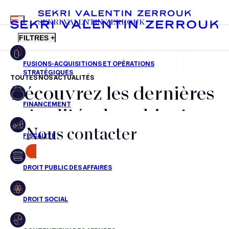
MENU
SEKRI VALENTIN ZERROUK
FILTRES +
TOUTES NOS ACTUALITÉS
Découvrez les dernières
FR
EN
Fusions-acquisitions et opérations stratégiques
actualités du cabinet,
Financement
Nous contacter
nos récompenses et nos
Fiscalité
transactions, jour après
CONTACT
Droit public des affaires
jour
Droit social
Contentieux des affaires
Aucun résultats pour cette recherche
Droit immobilier