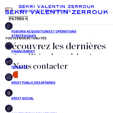
MENU
SEKRI VALENTIN ZERROUK
FILTRES +
TOUTES NOS ACTUALITÉS
Découvrez les dernières
FR
EN
Fusions-acquisitions et opérations stratégiques
actualités du cabinet,
Financement
Nous contacter
nos récompenses et nos
Fiscalité
transactions, jour après
CONTACT
Droit public des affaires
jour
Droit social
Contentieux des affaires
Aucun résultats pour cette recherche
Droit immobilier