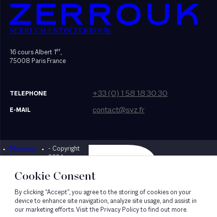
SEKRI VALENTIN ZERROUK
er
16 cours Albert 1
,
75008 Paris France
+33 (0) 1 58 18 30 30
TELEPHONE
contact@svz.fr
E-MAIL
Mentions
- Copyright
Designed by Bonhomme
légales
2024
Cookie Consent
By clicking “Accept”, you agree to the storing of cookies on your
device to enhance site navigation, analyze site usage, and assist in
our marketing efforts. Visit the Privacy Policy to find out more.