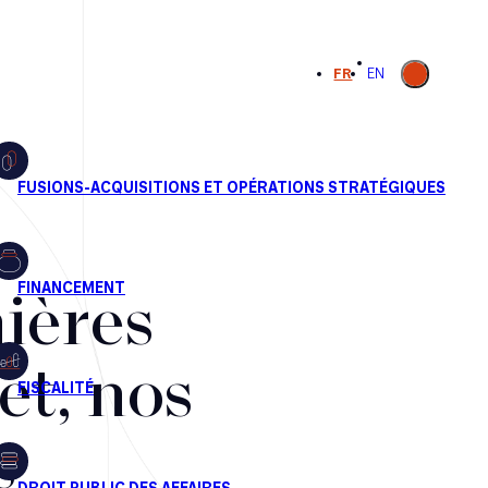
Ouvrir la
FR
EN
recherche
ières
et, nos
s