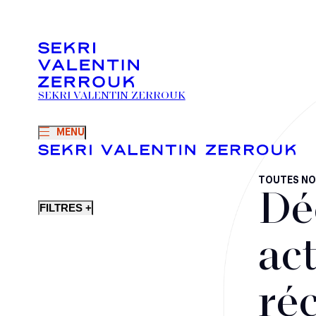
SEKRI VALENTIN ZERROUK
MENU
TOUTES NO
Dé
FILTRES +
act
ré
Fusions-acquisitions et opérations stratégiques