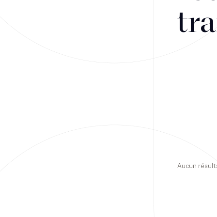
tra
Financement
Fiscalité
Droit public des affaires
Droit social
Contentieux des affaires
Droit immobilier
Restructuring
Aucun résult
Article
Cabinet
Presse