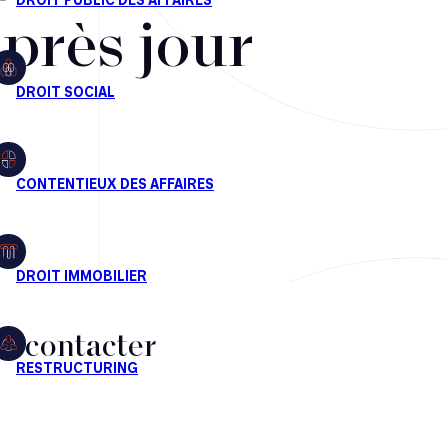
après jour
s contacter
CT