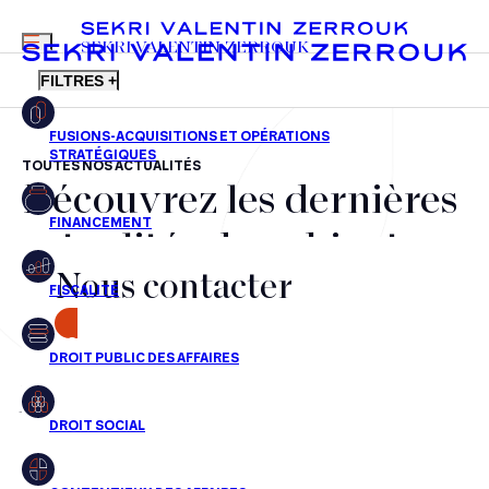
MENU
SEKRI VALENTIN ZERROUK
FILTRES +
TOUTES NOS ACTUALITÉS
Découvrez les dernières
FR
EN
Fusions-acquisitions et opérations stratégiques
actualités du cabinet,
Financement
Nous contacter
nos récompenses et nos
Fiscalité
transactions, jour après
CONTACT
Droit public des affaires
jour
Droit social
Contentieux des affaires
Aucun résultats pour cette recherche
Droit immobilier