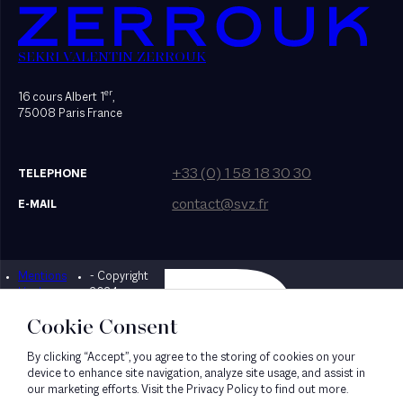
SEKRI VALENTIN ZERROUK
er
16 cours Albert 1
,
75008 Paris France
+33 (0) 1 58 18 30 30
TELEPHONE
contact@svz.fr
E-MAIL
Mentions
- Copyright
Designed by Bonhomme
légales
2024
Cookie Consent
By clicking “Accept”, you agree to the storing of cookies on your
device to enhance site navigation, analyze site usage, and assist in
our marketing efforts. Visit the Privacy Policy to find out more.